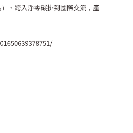
區）、跨入淨零碳排到國際交流，產
201650639378751/