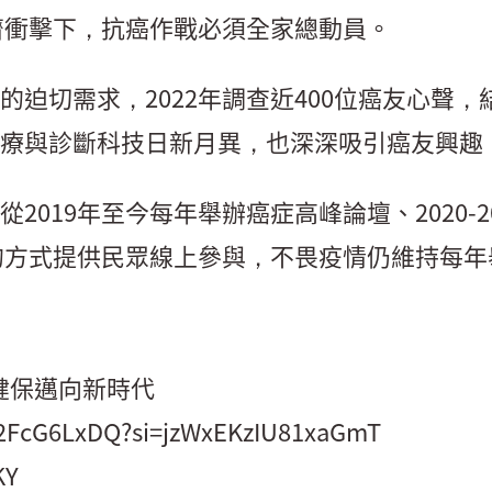
濟衝擊下，抗癌作戰必須全家總動員。
的迫切需求，2022年調查近400位癌友心聲
療與診斷科技日新月異，也深深吸引癌友興趣
019年至今每年舉辦癌症高峰論壇、2020-20
壇的方式提供民眾線上參與，不畏疫情仍維持每
 健保邁向新時代
N2FcG6LxDQ?si=jzWxEKzIU81xaGmT
KY