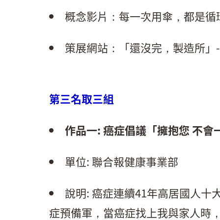
概念影片：每一次用傘，都是循
策展網站：「還沒完，製造所」
第三名取三組
作品一: 癌症倡議「擁抱您 不
單位: 聯合報健康事業部
說明: 癌症連續41年高居國人
症預備軍，當癌症找上我與家人時