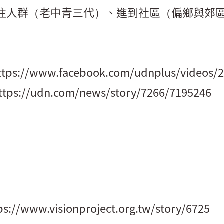
關注人群（老中青三代）、進到社區（偏鄉與郊
ttps://www.facebook.com/udnplus/videos/
ttps://udn.com/news/story/7266/7195246
ps://www.visionproject.org.tw/story/6725