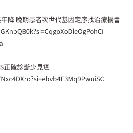
逐年降 晚期患者次世代基因定序找治療機會
Q3GKnpQB0k?si=CqgoXoDleOgPohCi
a
GS正確診斷少見癌
CyYNxc4DXro?si=ebvb4E3Mq9PwuiSC