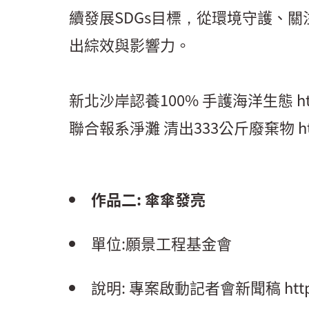
續發展SDGs目標，從環境守護、
出綜效與影響力。
新北沙岸認養100% 手護海洋生態
h
聯合報系淨灘 清出333公斤廢棄物
h
作品二: 傘傘發亮
單位:願景工程基金會
說明: 專案啟動記者會新聞稿
htt